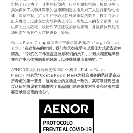
实施了行动协议，其中包括预防、行动和限制措施：根据卫生当
局为保护工人和其同事的健康而制定的准则对工人进行预防性培
训，温度控制，扩大生产中心入口处消毒站的数量，按部门设计
出入班次，以建立防火墙并防止传染，增加工人的安全距离，提
供新的公共区域，以始终保证建议的物理距离，并提供执行其活
动所需的所有个人防护设备，等等。
Costa Food Group首席执行官豪尔赫·科斯塔（Jorge Costa）
表示：
“在这复杂的时刻，我们每天都在学习以最佳方式适应这种
情况。”“我们的工作重点是照顾我们的员工，并最大程度地降低
在生产中心传播病毒的风险，以便继续供应食物链。”
AENOR首席执行官拉斐尔·加西亚·梅罗（Rafael García
Meiro）则
表示“Costa Food Meat为社会服务的承诺是企业
所考虑的第一要务，这与企业的立场是一致的。其可靠且现已通
过认证的协议有力地增强了食品部门迅速恢复对社会和经济的重
要贡献所必需的信心”。