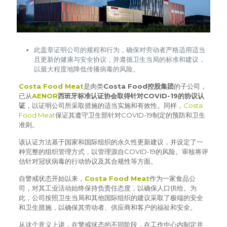
此盖章证明公司的规程和行为，确保对劳动者严格适用适当
且更新的健康与安全协议，并遵循卫生当局的标准和建议，
以最大程度地降低传播病毒的风险。
Costa Food Meat
是肉类
Costa Food控股集团
的子公司，
已从
AENOR
西班牙标准认证协会取得针对COVID-19的协议认
证
，以证明公司所采取措施的适当实施和有效性。同样，
Costa
Food Meat
保证其遵守卫生部针对COVID-19制定的预防和卫生
准则。
该认证方法基于国家和国际组织的永久性更新建议，并设定了一
种完整的组织管理方式，以管理源自COVID-19的风险。审核将评
估针对冠状病毒的行动协议及其合规性等方面。
自警戒状态开始以来，
Costa Food Meat
作为一家食品公
司，对其工业活动始终保持负责任态度，以确保人口供给。为
此，公司按照卫生当局和其他国际组织的建议采取了极端的安全
和卫生措施，以确保其劳动者、供应商和客户的福祉和安全。
从这个意义上讲，在警戒状态的不同阶段，在工作中心内制定并