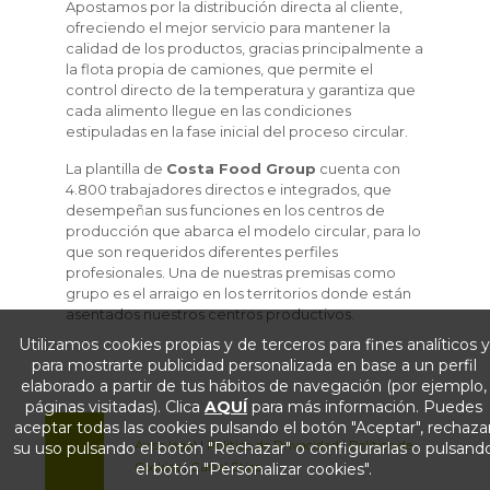
Apostamos por la distribución directa al cliente,
ofreciendo el mejor servicio para mantener la
calidad de los productos, gracias principalmente a
la flota propia de camiones, que permite el
control directo de la temperatura y garantiza que
cada alimento llegue en las condiciones
estipuladas en la fase inicial del proceso circular.
La plantilla de
Costa Food Group
cuenta con
4.800 trabajadores directos e integrados, que
desempeñan sus funciones en los centros de
producción que abarca el modelo circular, para lo
que son requeridos diferentes perfiles
profesionales. Una de nuestras premisas como
grupo es el arraigo en los territorios donde están
asentados nuestros centros productivos.
Utilizamos cookies propias y de terceros para fines analíticos y
para mostrarte publicidad personalizada en base a un perfil
elaborado a partir de tus hábitos de navegación (por ejemplo,
páginas visitadas). Clica
AQUÍ
para más información. Puedes
aceptar todas las cookies pulsando el botón "Aceptar", rechaza
Aviso legal
|
Política de Privacidad
|
Política de
su uso pulsando el botón "Rechazar" o configurarlas o pulsand
Cookies
el botón "Personalizar cookies".
|
Canal Ético