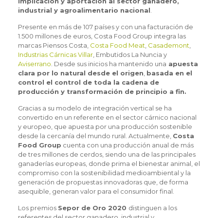
implicación y aportación al sector ganadero,
industrial y agroalimentario nacional
.
Presente en más de 107 países y con una facturación de
1.500 millones de euros, Costa Food Group integra las
marcas Piensos Costa,
Costa Food Meat
,
Casademont
,
Industrias Cárnicas Villar
, Embutidos La Nuncia y
Aviserrano
. Desde sus inicios ha mantenido una
apuesta
clara por lo natural desde el origen
,
basada en el
control el control de toda la cadena de
producción y transformación de principio a fin.
Gracias a su modelo de integración vertical se ha
convertido en un referente en el sector cárnico nacional
y europeo, que apuesta por una producción sostenible
desde la cercanía del mundo rural. Actualmente,
Costa
Food Group
cuenta con una producción anual de más
de tres millones de cerdos, siendo una de las principales
ganaderías europeas, donde prima el bienestar animal, el
compromiso con la sostenibilidad medioambiental y la
generación de propuestas innovadoras que, de forma
asequible, generan valor para el consumidor final.
Los premios
Sepor de Oro 2020
distinguen a los
referentes del sector ganadero, industrial y