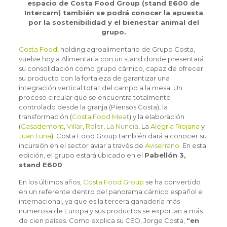
espacio de Costa Food Group (stand E600 de
Intercarn) también se podrá conocer la apuesta
por la sostenibilidad y el bienestar animal del
grupo.
Costa Food
, holding agroalimentario de Grupo Costa,
vuelve hoy a Alimentaria con un stand donde presentará
su consolidación como grupo cárnico, capaz de ofrecer
su producto con la fortaleza de garantizar una
integración vertical total: del campo a la mesa. Un
proceso circular que se encuentra totalmente
controlado desde la granja (Piensos Costa), la
transformación (
Costa Food Meat
) y la elaboración
(
Casademont
,
Villar
,
Roler
,
La Nuncia
, La
Alegría Riojana
y
Juan Luna
). Costa Food Group también dará a conocer su
incursión en el sector aviar a través de
Aviserrano
. En esta
edición, el grupo estará ubicado en el
Pabellón 3,
stand E600
.
En los últimos años,
Costa Food Group
se ha convertido
en un referente dentro del panorama cárnico español e
internacional, ya que es la tercera ganadería más
numerosa de Europa y sus productos se exportan a más
de cien países. Como explica su CEO, Jorge Costa,
“en