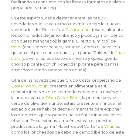
facilitando su consumo con las líneas y formatos de platos
preparados y snacking.
En este aspecto, cabe destacar entre las casi 30
novedades que se van a mostrar en Intercarn las nuevas
variedades de “Rollitos” de
Casademont
(especialmente
los combinados de jamón ibérico y picos o jamón ibérico
con queso manchego); la gama “Directo al micro” de
Roler
(con sabores sanos y naturales, como el pavo con
quinoa o el pollo con verduras) y la gama “Rulitos” de
Juan
Luna
(de enrollables a base de chorizo y queso gouda,
chorizo picante con chili cheddar picante para los más
atrevidos o jamón serrano con gouda).
Otra de las novedades que Grupo Costa, propietario de
Costa Food Group
, presenta en Alimentaria es su
reciente incursión en el mercado cervecero a través de
la adquisición de
Oliba Green Beer
, la primera cerveza
verde de oliva del mundo. Estará presente en Innoval, el
espacio que se habilita desde Alimentaria para exponer
los productos que suponen una auténtica innovación en
el sector. En sus vitrinas también estarán dispuestos
productos de la gama “Maestros del Corte” de
Villar
, así
como los loncheados de cebo de campo ibérico de esta