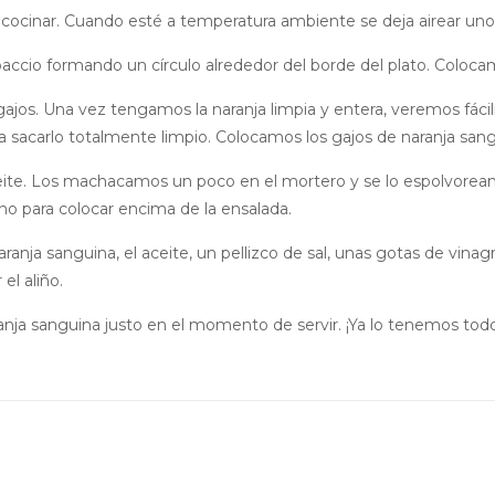
e cocinar. Cuando esté a temperatura ambiente se deja airear un
paccio formando un círculo alrededor del borde del plato. Coloca
 gajos. Una vez tengamos la naranja limpia y entera, veremos fáci
ra sacarlo totalmente limpio. Colocamos los gajos de naranja sang
ite. Los machacamos un poco en el mortero y se lo espolvoreamo
o para colocar encima de la ensalada.
ranja sanguina, el aceite, un pellizco de sal, unas gotas de vina
el aliño.
nja sanguina justo en el momento de servir. ¡Ya lo tenemos todo 