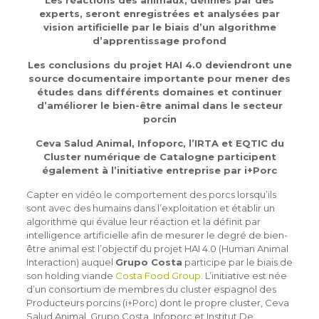
Les réactions des animaux, définies par des
experts, seront enregistrées et analysées par
vision artificielle par le biais d’un algorithme
d’apprentissage profond
Les conclusions du projet HAI 4.0 deviendront une
source documentaire importante pour mener des
études dans différents domaines et continuer
d’améliorer le bien-être animal dans le secteur
porcin
Ceva Salud Animal, Infoporc, l’IRTA et EQTIC du
Cluster numérique de Catalogne participent
également à l’initiative entreprise par i+Porc
Capter en vidéo le comportement des porcs lorsqu’ils
sont avec des humains dans l’exploitation et établir un
algorithme qui évalue leur réaction et la définit par
intelligence artificielle afin de mesurer le degré de bien-
être animal est l’objectif du projet HAI 4.0 (Human Animal
Interaction) auquel
Grupo Costa
participe par le biais de
son holding viande
Costa Food Group
. L’initiative est née
d’un consortium de membres du cluster espagnol des
Producteurs porcins (i+Porc) dont le propre cluster, Ceva
Salud Animal, Grupo Costa, Infoporc et Institut De