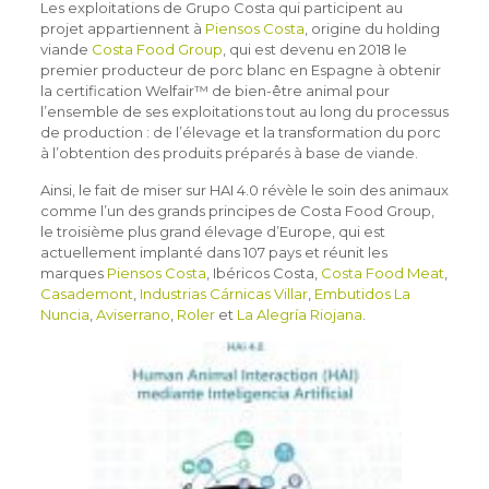
Les exploitations de Grupo Costa qui participent au
projet appartiennent à
Piensos Costa
, origine du holding
viande
Costa Food Group
, qui est devenu en 2018 le
premier producteur de porc blanc en Espagne à obtenir
la certification Welfair™ de bien-être animal pour
l’ensemble de ses exploitations tout au long du processus
de production : de l’élevage et la transformation du porc
à l’obtention des produits préparés à base de viande.
Ainsi, le fait de miser sur HAI 4.0 révèle le soin des animaux
comme l’un des grands principes de Costa Food Group,
le troisième plus grand élevage d’Europe, qui est
actuellement implanté dans 107 pays et réunit les
marques
Piensos Costa
, Ibéricos Costa,
Costa Food Meat
,
Casademont
,
Industrias Cárnicas Villar
,
Embutidos La
Nuncia
,
Aviserrano
,
Roler
et
La Alegría Riojana
.